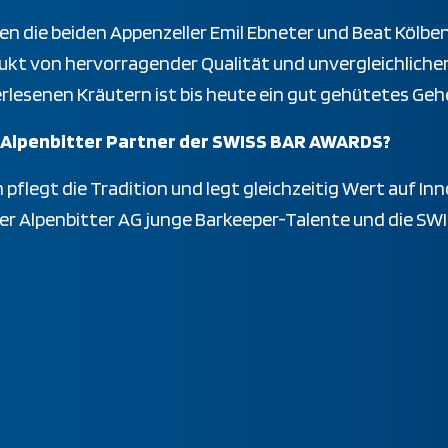
en die beiden Appenzeller Emil Ebneter und Beat Kölbe
dukt von hervorragender Qualität und unvergleichlich
erlesenen Kräutern ist bis heute ein gut gehütetes Geh
r Alpenbitter Partner der SWISS BAR AWARDS?
flegt die Tradition und legt gleichzeitig Wert auf In
ler Alpenbitter AG junge Barkeeper-Talente und die S